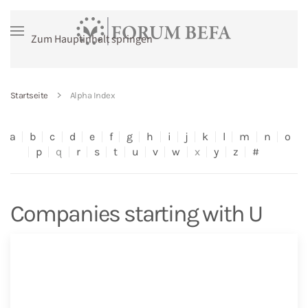
Zum Hauptinhalt springen
Startseite
Alpha Index
a
b
c
d
e
f
g
h
i
j
k
l
m
n
o
p
q
r
s
t
u
v
w
x
y
z
#
Companies starting with U