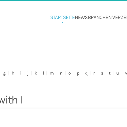
STARTSEITE
NEWS
BRANCHEN VERZE
g
h
i
j
k
l
m
n
o
p
q
r
s
t
u
ith I