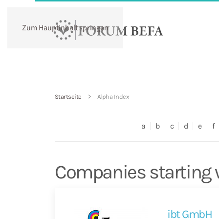
Zum Hauptinhalt springen
Startseite
Alpha Index
a
b
c
d
e
f
Companies starting w
ibt GmbH