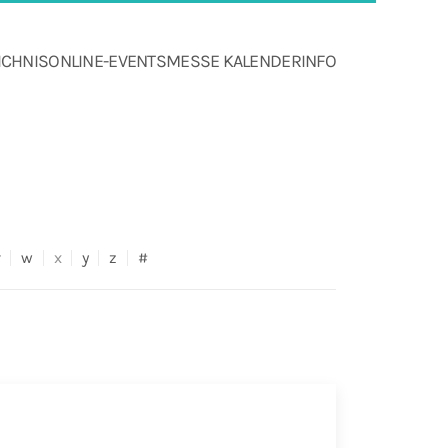
ICHNIS
ONLINE-EVENTS
MESSE KALENDER
INFO
v
w
x
y
z
#