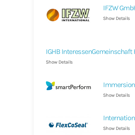
IFZW GmbH
Show Details
IGHB InteressenGemeinschaft 
Show Details
Immersio
Show Details
Internatio
Show Details