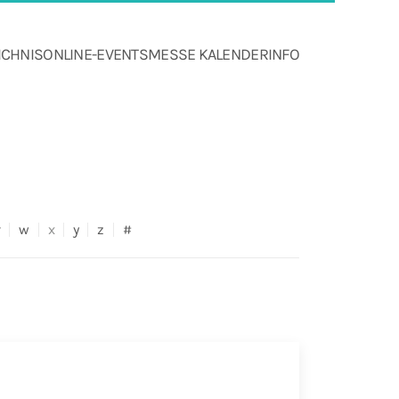
ICHNIS
ONLINE-EVENTS
MESSE KALENDER
INFO
v
w
x
y
z
#