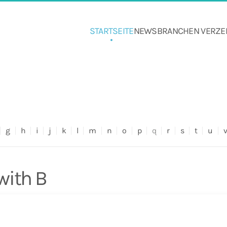
STARTSEITE
NEWS
BRANCHEN VERZE
g
h
i
j
k
l
m
n
o
p
q
r
s
t
u
with B