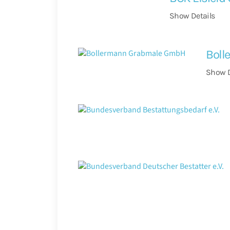
Show Details
Boll
Show D