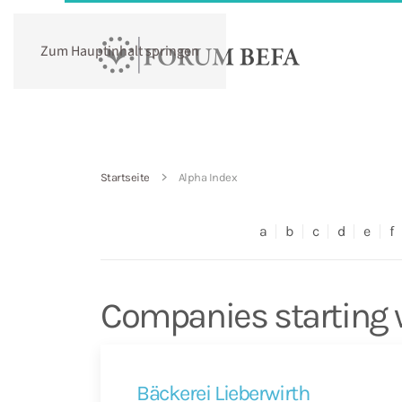
Zum Hauptinhalt springen
Startseite
Alpha Index
a
b
c
d
e
f
Companies starting 
Bäckerei Lieberwirth