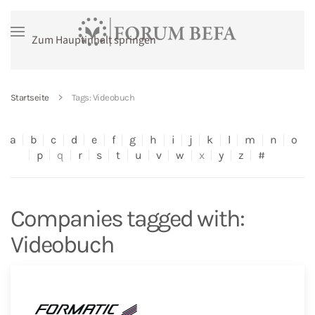
Zum Hauptinhalt springen
Startseite
Tags: Videobuch
a
b
c
d
e
f
g
h
i
j
k
l
m
n
o
p
q
r
s
t
u
v
w
x
y
z
#
Companies tagged with:
Videobuch